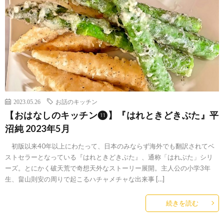
2023.05.26
お話のキッチン
【おはなしのキッチン⓫】『はれときどきぶた』平
沼純 2023年5月
初版以来40年以上にわたって、日本のみならず海外でも翻訳されてベ
ストセラーとなっている『はれときどきぶた』、通称「はれぶた」シリ
ーズ。とにかく破天荒で奇想天外なストーリー展開。主人公の小学3年
生、畠山則安の周りで起こるハチャメチャな出来事 […]
続きを読む