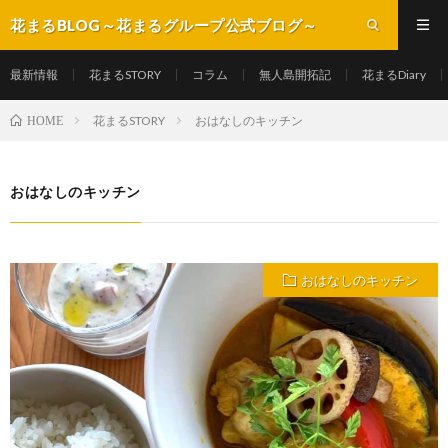
花まるBLOG～花まるグループ公式ブログ～
最新情報
花まるSTORY
コラム
無人島開拓記
花まるDiary
花まるSTORY
おはなしのキッチン
HOME
おはなしのキッチン
おはなしのキッチン