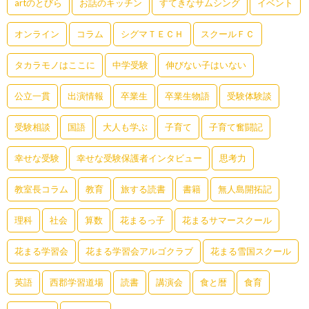
artのとびら
お話のキッチン
すてきなサムシング
イベント
オンライン
コラム
シグマＴＥＣＨ
スクールＦＣ
タカラモノはここに
中学受験
伸びない子はいない
公立一貫
出演情報
卒業生
卒業生物語
受験体験談
受験相談
国語
大人も学ぶ
子育て
子育て奮闘記
幸せな受験
幸せな受験保護者インタビュー
思考力
教室長コラム
教育
旅する読書
書籍
無人島開拓記
理科
社会
算数
花まるっ子
花まるサマースクール
花まる学習会
花まる学習会アルゴクラブ
花まる雪国スクール
英語
西郡学習道場
読書
講演会
食と暦
食育