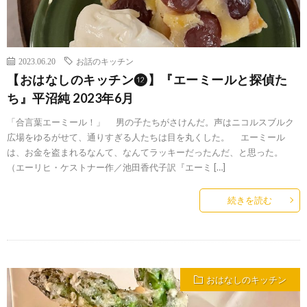
2023.06.20
お話のキッチン
【おはなしのキッチン⓬】『エーミールと探偵た
ち』平沼純 2023年6月
「合言葉エーミール！」 男の子たちがさけんだ。声はニコルスブルク
広場をゆるがせて、通りすぎる人たちは目を丸くした。 エーミール
は、お金を盗まれるなんて、なんてラッキーだったんだ、と思った。
（エーリヒ・ケストナー作／池田香代子訳『エーミ […]
続きを読む
おはなしのキッチン