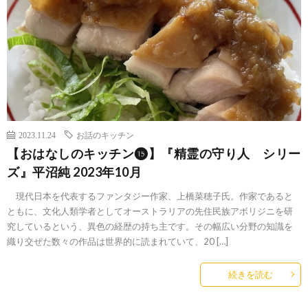
2023.11.24
お話のキッチン
【おはなしのキッチン⓯】『精霊の守り人 シリー
ズ』平沼純 2023年10月
現代日本を代表するファンタジー作家、上橋菜穂子氏。作家であると
ともに、文化人類学者としてオーストラリアの先住民族アボリジニを研
究しているという、異色の経歴の持ち主です。その幅広い分野の知識を
織り交ぜた数々の作品は世界的に読まれていて、20 […]
続きを読む