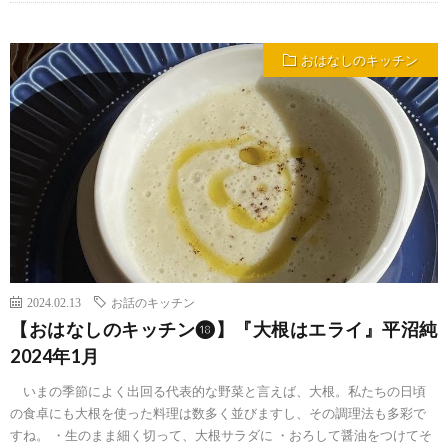
おはなしのキッチン
2024.02.13
お話のキッチン
【おはなしのキッチン⓲】『大根はエライ』平沼純
2024年1月
いまの季節によく出回る代表的な野菜と言えば、大根。私たちの日頃
の食卓にも大根を使った料理は数多く並びますし、その調理法も多彩で
すね。 ・生のまま細く切って、大根サラダに ・おろして醤油をつけてそ