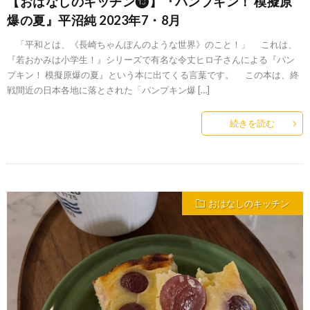
【おはなしのキッチン⓭】『パンプキン！ 模擬原
爆の夏』平沼純 2023年7・8月
「平和とは、《長崎ちゃんぽんのような世界》のこと！」 これは、
『若おかみは小学生！』シリーズで有名な令丈ヒロ子さんによる『パン
プキン！ 模擬原爆の夏』という本に出てくる言葉です。 この本は、終
戦間近の日本各地に落とされた「パンプキン爆 […]
続きを読む
おはなしのキッチン