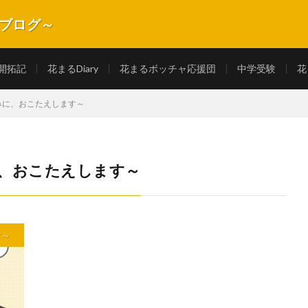
式ブログ～
長記録を紹介します。
開拓記
花まるDiary
花まるボッチャ応援団
中学受験
花
悩みに、おこたえします～
に、おこたえします～
す～