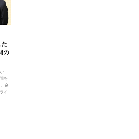
こた
間の
か
間を
り。余
ライ