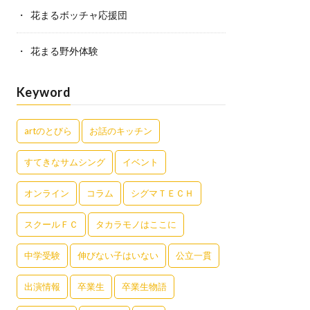
花まるボッチャ応援団
花まる野外体験
Keyword
artのとびら
お話のキッチン
すてきなサムシング
イベント
オンライン
コラム
シグマＴＥＣＨ
スクールＦＣ
タカラモノはここに
中学受験
伸びない子はいない
公立一貫
出演情報
卒業生
卒業生物語