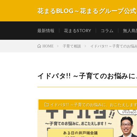
花まるBLOG～花まるグループ公
子育てや教育にまつわるコラムや記事、子どもたちの成
最新情報
花まるSTORY
コラム
無人島
子育て相談
イドバタ!! ～子育てのお
HOME
イドバタ!! ～子育てのお悩み
イドバタ!! ～子育てのお悩みに、おこたえしま