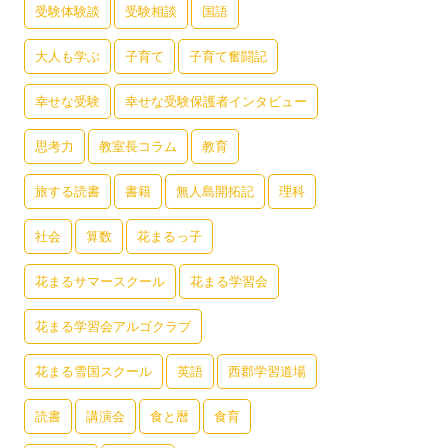
受験体験談
受験相談
国語
大人も学ぶ
子育て
子育て奮闘記
幸せな受験
幸せな受験保護者インタビュー
思考力
教室長コラム
教育
旅する読書
書籍
無人島開拓記
理科
社会
算数
花まるっ子
花まるサマースクール
花まる学習会
花まる学習会アルゴクラブ
花まる雪国スクール
英語
西郡学習道場
読書
講演会
食と暦
食育