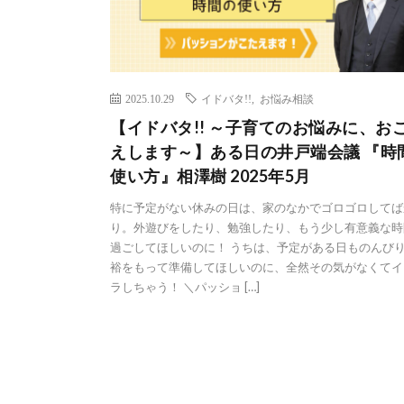
2025.10.29
イドバタ!!
,
お悩み相談
【イドバタ!! ～子育てのお悩みに、お
えします～】ある日の井戸端会議 『時
使い方』相澤樹 2025年5月
特に予定がない休みの日は、家のなかでゴロゴロしてば
り。外遊びをしたり、勉強したり、もう少し有意義な時
過ごしてほしいのに！ うちは、予定がある日ものんび
裕をもって準備してほしいのに、全然その気がなくてイ
ラしちゃう！ ＼パッショ […]