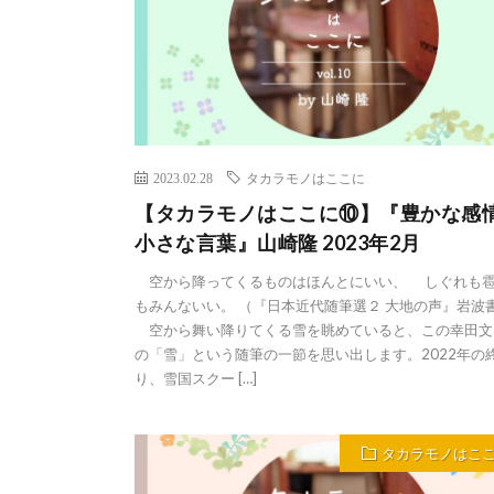
2023.02.28
タカラモノはここに
【タカラモノはここに⑩】『豊かな
小さな言葉』山崎隆 2023年2月
空から降ってくるものはほんとにいい、 しぐれも
もみんないい。 （『日本近代随筆選２ 大地の声』岩波
空から舞い降りてくる雪を眺めていると、この幸田文
の「雪」という随筆の一節を思い出します。2022年の
り、雪国スクー […]
タカラモノはこ