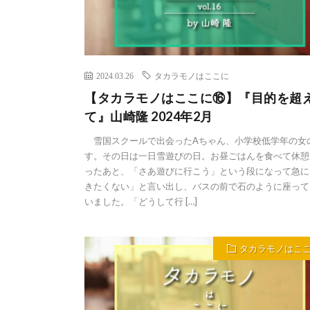
2024.03.26
タカラモノはここに
【タカラモノはここに⑯】『目的を超
て』山崎隆 2024年2月
雪国スクールで出会ったAちゃん、小学校低学年の女
す。その日は一日雪遊びの日。お昼ごはんを食べて休憩
ったあと、「さあ遊びに行こう」という段になって急に
きたくない」と言い出し、バスの前で石のように座って
いました。「どうして行 […]
タカラモノはこ