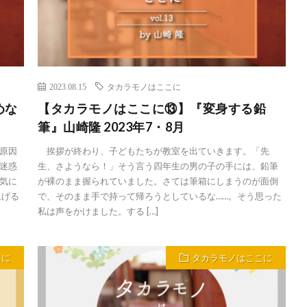
2023.08.15
タカラモノはここに
めな
【タカラモノはここに⑬】『変身する鉛
筆』山崎隆 2023年7・8月
原因
挨拶が終わり、子どもたちが教室を出ていきます。「先
迷惑
生、さようなら！」そう言う四年生の男の子の手には、鉛筆
気に
が裸のまま握られていました。さては筆箱にしまうのが面倒
上げる
で、そのまま手で持って帰ろうとしているな……。そう思った
私は声をかけました。する […]
こに
タカラモノはここに