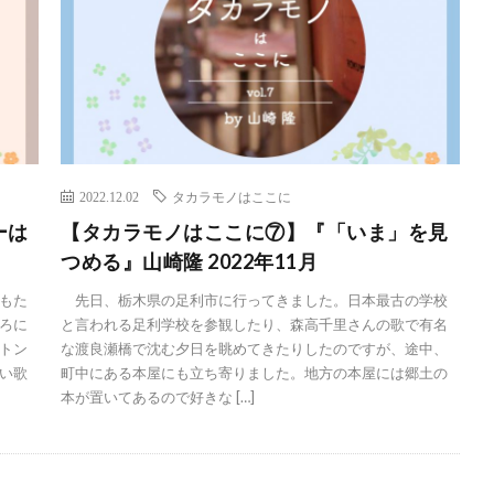
2022.12.02
タカラモノはここに
ーは
【タカラモノはここに⑦】『「いま」を見
つめる』山崎隆 2022年11月
もた
先日、栃木県の足利市に行ってきました。日本最古の学校
ろに
と言われる足利学校を参観したり、森高千里さんの歌で有名
トン
な渡良瀬橋で沈む夕日を眺めてきたりしたのですが、途中、
い歌
町中にある本屋にも立ち寄りました。地方の本屋には郷土の
本が置いてあるので好きな […]