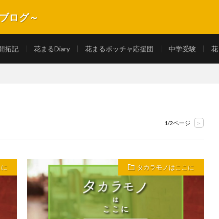
式ブログ～
長記録を紹介します。
開拓記
花まるDiary
花まるボッチャ応援団
中学受験
花
1/2ページ
>
こに
タカラモノはここに