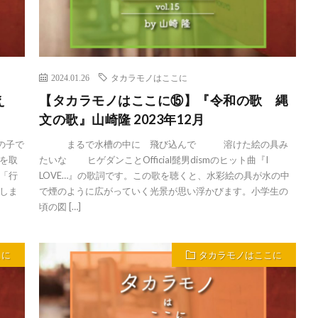
2024.01.26
タカラモノはここに
え
【タカラモノはここに⑮】『令和の歌 縄
文の歌』山崎隆 2023年12月
の子で
まるで水槽の中に 飛び込んで 溶けた絵の具み
を取
たいな ヒゲダンことOfficial髭男dismのヒット曲『I
「行
LOVE…』の歌詞です。この歌を聴くと、水彩絵の具が水の中
しま
で煙のように広がっていく光景が思い浮かびます。小学生の
頃の図 […]
こに
タカラモノはここに