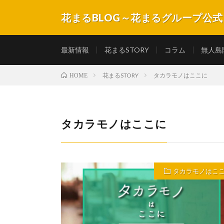
花まるBLOG～花まるグループ公
子育てや教育にまつわるコラムや記事、子どもたちの成
最新情報
花まるSTORY
コラム
無人島
花まるSTORY
タカラモノはここに
HOME
タカラモノはここに
タカラモノはこ