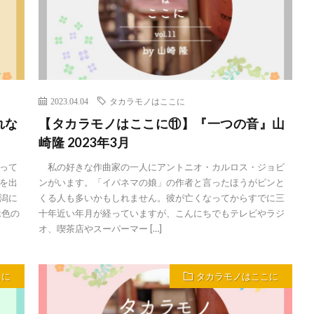
2023.04.04
タカラモノはここに
れな
【タカラモノはここに⑪】『一つの音』山
崎隆 2023年3月
って
私の好きな作曲家の一人にアントニオ・カルロス・ジョビ
を出
ンがいます。「イパネマの娘」の作者と言ったほうがピンと
潟に
くる人も多いかもしれません。彼が亡くなってからすでに三
緑色の
十年近い年月が経っていますが、こんにちでもテレビやラジ
オ、喫茶店やスーパーマー […]
こに
タカラモノはここに