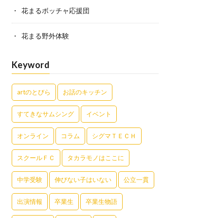
花まるボッチャ応援団
花まる野外体験
Keyword
artのとびら
お話のキッチン
すてきなサムシング
イベント
オンライン
コラム
シグマＴＥＣＨ
スクールＦＣ
タカラモノはここに
中学受験
伸びない子はいない
公立一貫
出演情報
卒業生
卒業生物語