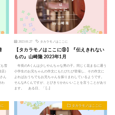
2023.01.27
タカラモノはここに
感情
【タカラモノはここに⑨】『伝えきれない
もの』山崎隆 2023年1月
雹も雪
年長のAくんは少しやんちゃな男の子。同じく花まるに通う
書店）
小学生のお兄ちゃんの作文にもたびたび登場し、その作文に
さん
よればおうちでもお兄ちゃんを振りまわしているようです。
終わ
そんなAくんですが、とびきりかわいいことを言うことがあり
ます。 ある日、「 […]
こに
タカラモノはここに