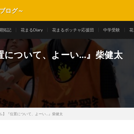
式ブログ～
長記録を紹介します。
開拓記
花まるDiary
花まるボッチャ応援団
中学受験
花
置について、よーい…』柴健太
ム】『位置について、よーい…』柴健太