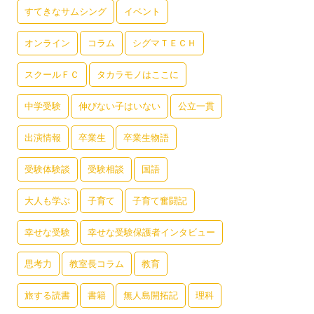
すてきなサムシング
イベント
オンライン
コラム
シグマＴＥＣＨ
スクールＦＣ
タカラモノはここに
中学受験
伸びない子はいない
公立一貫
出演情報
卒業生
卒業生物語
受験体験談
受験相談
国語
大人も学ぶ
子育て
子育て奮闘記
幸せな受験
幸せな受験保護者インタビュー
思考力
教室長コラム
教育
旅する読書
書籍
無人島開拓記
理科