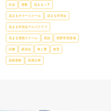
社会
算数
花まるっ子
花まるサマースクール
花まる学習会
花まる学習会アルゴクラブ
花まる雪国スクール
英語
西郡学習道場
読書
講演会
食と暦
食育
高校受験
高濱正伸