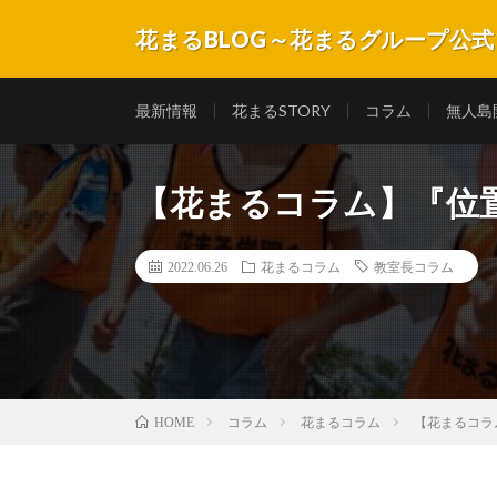
花まるBLOG～花まるグループ公
子育てや教育にまつわるコラムや記事、子どもたちの成
最新情報
花まるSTORY
コラム
無人島
【花まるコラム】『位
2022.06.26
花まるコラム
教室長コラム
コラム
花まるコラム
【花まるコラ
HOME