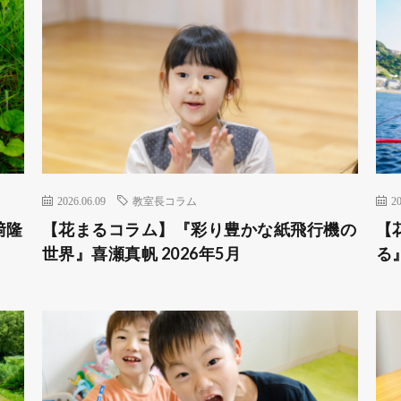
2026.06.09
教室長コラム
20
﨑隆
【花まるコラム】『彩り豊かな紙飛行機の
【
世界』喜瀬真帆 2026年5月
る