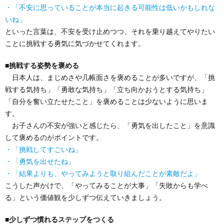
・「不安に思っていることが本当に起きる可能性は低いかもしれな
いね」
といった言葉は、不安を受け止めつつ、それを乗り越えてやりたい
ことに挑戦する勇気に気づかせてくれます。
■
挑戦する姿勢を褒める
日本人は、まじめさや几帳面さを褒めることが多いですが、「挑
戦する気持ち」「勇敢な気持ち」「立ち向かおうとする気持ち」
「自分を奮い立たせたこと」を褒めることは少ないように思いま
す。
お子さんの不安が強いと感じたら、「勇気を出したこと」を意識
して褒めるのがポイントです。
・「挑戦してすごいね」
・「勇気を出せたね」
・「結果よりも、やってみようと取り組んだことが素敵だよ」
こうした声かけで、「やってみることが大事」「失敗からも学べ
る」という価値観を少しずつ伝えていきましょう。
■
少しずつ慣れるステップをつくる