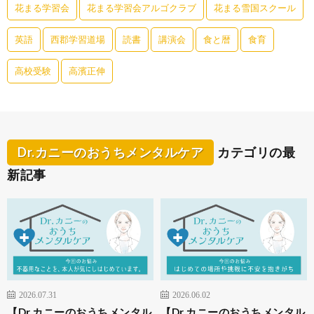
花まる学習会
花まる学習会アルゴクラブ
花まる雪国スクール
英語
西郡学習道場
読書
講演会
食と暦
食育
高校受験
高濱正伸
Dr.カニーのおうちメンタルケア
カテゴリの最
新記事
2026.07.31
2026.06.02
【Dr.カニーのおうちメンタル
【Dr.カニーのおうちメンタル