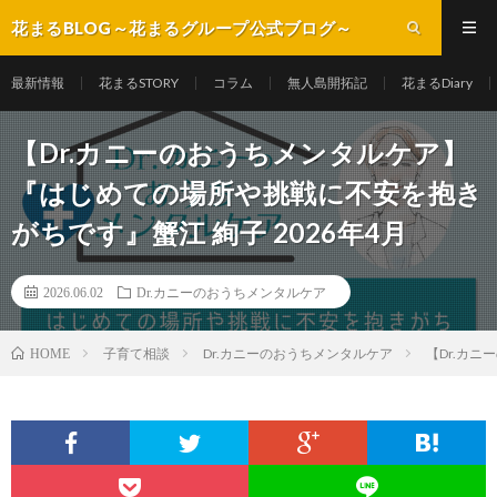
花まるBLOG～花まるグループ公式ブログ～
最新情報
花まるSTORY
コラム
無人島開拓記
花まるDiary
【Dr.カニーのおうちメンタルケア】
『はじめての場所や挑戦に不安を抱き
がちです』蟹江 絢子 2026年4月
2026.06.02
Dr.カニーのおうちメンタルケア
子育て相談
Dr.カニーのおうちメンタルケア
【Dr.カ
HOME