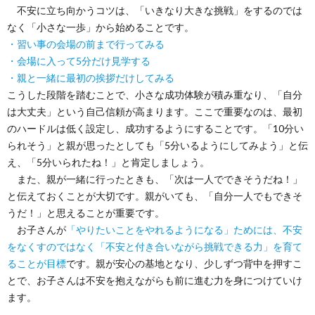
不安に立ち向かうコツは、「いきなり大きな挑戦」をするのでは
なく「小さな一歩」から始めることです。
・習い事の会場の前まで行ってみる
・会場に入って5分だけ見学する
・親と一緒に最初の挨拶だけしてみる
こうした段階を踏むことで、小さな成功体験が積み重なり、「自分
は大丈夫」という自己信頼が高まります。ここで重要なのは、最初
のハードルは低く設定し、成功するようにすることです。「10分い
られそう」と親が思ったとしても「5分いるようにしてみよう」と伝
え、「5分いられたね！」と肯定しましょう。
また、親が一緒に行ったときも、「次は一人でできそうだね！」
と伝えておくことが大切です。親がいても、「自分一人でもできそ
うだ！」と思えることが重要です。
お子さんが
「やりたいことをやれるようになる」ためには、不安
をなくすのではなく「不安と付き合いながら挑戦できる力」を育て
ることが目標
です。親が安心の基地となり、少しずつ背中を押すこ
とで、お子さんは不安を抱えながらも前に進む力を身につけていけ
ます。