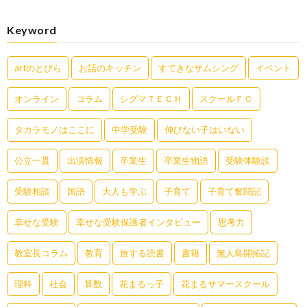
Keyword
artのとびら
お話のキッチン
すてきなサムシング
イベント
オンライン
コラム
シグマＴＥＣＨ
スクールＦＣ
タカラモノはここに
中学受験
伸びない子はいない
公立一貫
出演情報
卒業生
卒業生物語
受験体験談
受験相談
国語
大人も学ぶ
子育て
子育て奮闘記
幸せな受験
幸せな受験保護者インタビュー
思考力
教室長コラム
教育
旅する読書
書籍
無人島開拓記
理科
社会
算数
花まるっ子
花まるサマースクール