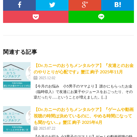
関連する記事
【Dr.カニーのおうちメンタルケア】『友達とのお金
のやりとりが心配です』蟹江 絢子 2025年11月
2025.12.02
【今月のお悩み 小5男子のママより 】 誰かにもらったお金
（臨時収入）で友達にお菓子やジュースをおごったり、その
逆だったり……ということが増えました。[…]
【Dr.カニーのおうちメンタルケア】『ゲームや動画
視聴の時間は決めているのに、やめる時間になって
も聞かない…』蟹江 絢子 2025年6月
2025.07.22
【今月のお悩み 小3男子のママより】ゲームや動画視聴の時