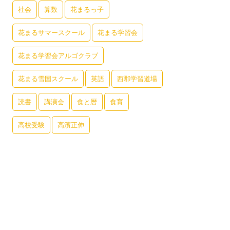
社会
算数
花まるっ子
花まるサマースクール
花まる学習会
花まる学習会アルゴクラブ
花まる雪国スクール
英語
西郡学習道場
読書
講演会
食と暦
食育
高校受験
高濱正伸