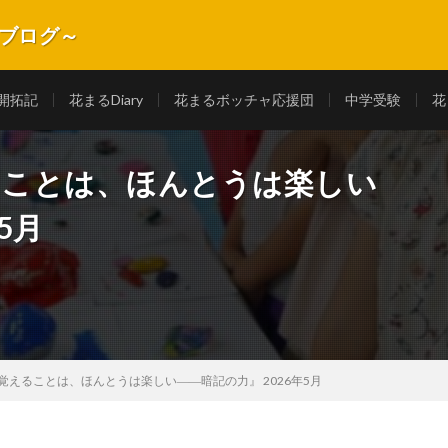
式ブログ～
長記録を紹介します。
開拓記
花まるDiary
花まるボッチャ応援団
中学受験
花
ることは、ほんとうは楽しい
5月
『覚えることは、ほんとうは楽しい――暗記の力』 2026年5月