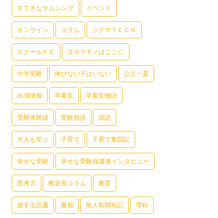
すてきなサムシング
イベント
オンライン
コラム
シグマＴＥＣＨ
スクールＦＣ
タカラモノはここに
中学受験
伸びない子はいない
公立一貫
出演情報
卒業生
卒業生物語
受験体験談
受験相談
国語
大人も学ぶ
子育て
子育て奮闘記
幸せな受験
幸せな受験保護者インタビュー
思考力
教室長コラム
教育
旅する読書
書籍
無人島開拓記
理科