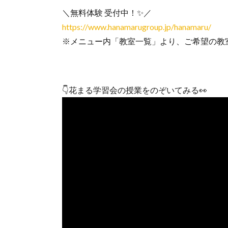
＼無料体験 受付中！✨／
https://www.hanamarugroup.jp/hanamaru/
※メニュー内「教室一覧」より、ご希望の教
👇花まる学習会の授業をのぞいてみる👀