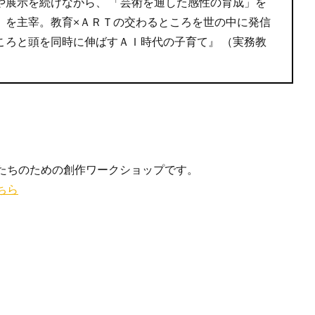
や展示を続けながら、 「芸術を通した感性の育成」を
」を主宰。教育×ＡＲＴの交わるところを世の中に発信
ころと頭を同時に伸ばすＡＩ時代の子育て』 （実務教
ーティストたちのための創作ワークショップです。
ちら