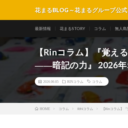
花まるBLOG～花まるグループ公
子育てや教育にまつわるコラムや記事、子どもたちの成
最新情報
花まるSTORY
コラム
無人島
【Rinコラム】『覚え
――暗記の力』 2026年
2026.06.05
RINコラム
コラム
コラム
RINコラム
【Rinコラム】
HOME