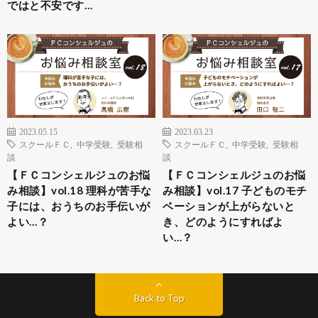
ではと不安です…
2023.05.15
2023.03.23
スクールＦＣ
,
中学受験
,
受験相
スクールＦＣ
,
中学受験
,
受験相
談
談
【ＦＣコンシェルジュのお悩
【ＦＣコンシェルジュのお悩
み相談】vol.18 理科が苦手な
み相談】vol.17 子どものモチ
子には、おうちのお手伝いが
ベーションが上がらないと
よい…？
き、どのようにすればよ
い…？
Back to Top