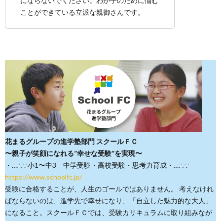
にならないでください。わが子のために悩む
ことができている立派な親御さんです。
花まるグループの進学塾部門 スクールＦＣ
〜親子が笑顔になれる”幸せな受験”を実現〜
・…∴∵小1〜中3 中学受験・高校受験・思考力育成・…∴∵
https://www.schoolfc.jp/
受験に合格することが、人生のゴールではありません。 考えなけれ
ばならないのは、進学先で幸せになり、「自立した魅力的な大人」
になること。スクールＦＣでは、受験カリキュラムに取り組みなが