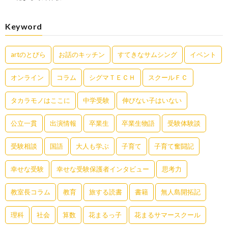
Keyword
artのとびら
お話のキッチン
すてきなサムシング
イベント
オンライン
コラム
シグマＴＥＣＨ
スクールＦＣ
タカラモノはここに
中学受験
伸びない子はいない
公立一貫
出演情報
卒業生
卒業生物語
受験体験談
受験相談
国語
大人も学ぶ
子育て
子育て奮闘記
幸せな受験
幸せな受験保護者インタビュー
思考力
教室長コラム
教育
旅する読書
書籍
無人島開拓記
理科
社会
算数
花まるっ子
花まるサマースクール