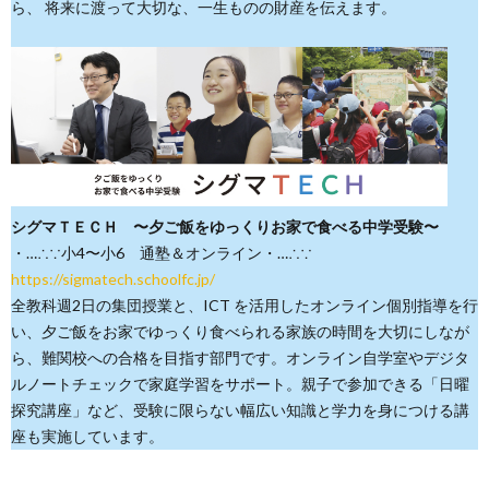
ら、 将来に渡って大切な、一生ものの財産を伝えます。
シグマＴＥＣＨ 〜夕ご飯をゆっくりお家で食べる中学受験〜
・…∴∵小4〜小6 通塾＆オンライン・…∴∵
https://sigmatech.schoolfc.jp/
全教科週2日の集団授業と、ICT を活用したオンライン個別指導を行
い、夕ご飯をお家でゆっくり食べられる家族の時間を大切にしなが
ら、難関校への合格を目指す部門です。オンライン自学室やデジタ
ルノートチェックで家庭学習をサポート。親子で参加できる「日曜
探究講座」など、受験に限らない幅広い知識と学力を身につける講
座も実施しています。