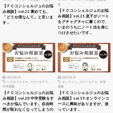
談
【ＦＣコンシェルジュのお悩
【ＦＣコンシェルジュのお悩
み相談】vol.22 褒めても、
み相談】vol.21 息子がノート
「どうせ僕なんて」と言いま
をグチャグチャに書くので、
す…
いまのうちにノート法を身に
つけさせたいです…
2023.06.29
2023.06.19
シグマＴＥＣＨ
,
スクールＦＣ
,
オンライン
,
スクールＦＣ
,
中学
中学受験
受験
【ＦＣコンシェルジュのお悩
【ＦＣコンシェルジュのお悩
み相談】vol.20 中学受験をす
み相談】vol.19 オンラインコ
べきか悩んでいます。自由時
ースに興味がありますが、迷
間が取れなくなってしまうの
っています…