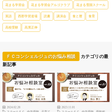
花まる学習会
花まる学習会アルゴクラブ
花まる雪国スクール
英語
西郡学習道場
読書
講演会
食と暦
食育
高校受験
高濱正伸
ＦＣコンシェルジュのお悩み相談
カテゴリの最
新記事
2024.02.28
2023.11.01
スクールＦＣ
,
中学受験
,
子育て
スクールＦＣ
,
中学受験
,
受験相