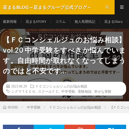
花まるBLOG～花まるグループ公式ブログ～
最新情報
花まるSTORY
コラム
無人島開拓記
花まるDiary
【ＦＣコンシェルジュのお悩み相談】
vol.20 中学受験をすべきか悩んでいま
す。自由時間が取れなくなってしまう
のではと不安です…
2023.06.29
ＦＣコンシェルジュのお悩み相談
シグマＴＥＣＨ
,
スクールＦＣ
,
中学受験
,
受験相談
,
幸せな受験
中学受験
ＦＣコンシェルジュのお悩み相談
【ＦＣコン
HOME