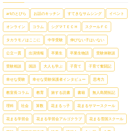
artのとびら
お話のキッチン
すてきなサムシング
イベント
オンライン
コラム
シグマＴＥＣＨ
スクールＦＣ
タカラモノはここに
中学受験
伸びない子はいない
公立一貫
出演情報
卒業生
卒業生物語
受験体験談
受験相談
国語
大人も学ぶ
子育て
子育て奮闘記
幸せな受験
幸せな受験保護者インタビュー
思考力
教室長コラム
教育
旅する読書
書籍
無人島開拓記
理科
社会
算数
花まるっ子
花まるサマースクール
花まる学習会
花まる学習会アルゴクラブ
花まる雪国スクール