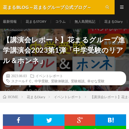
花まるBLOG～花まるグループ公式ブログ～
最新情報
花まるSTORY
コラム
無人島開拓記
花まるDiary
【講演会レポート】花まるグループ進
学講演会2023第1弾「中学受験のリア
ル＆ホンネ」
2023.06.03
イベントレポート
スクールＦＣ
,
中学受験
,
受験体験談
,
受験相談
,
幸せな受験
花まるDiary
イベントレポート
【講演会レポート】花ま
HOME