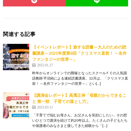
関連する記事
【イベントレポート】旅する読書～大人のための読
書講座～2021年度第8回「クリスマス直前！ ～名作
ファンタジーの世界～」
2022.01.27
昨年からオンラインでの開催となったスクールＦＣの人気国
語教師 平沼純による連続読書講座。12月は、「クリスマス直
前！ ～名作ファンタジーの世界～」とい[…]
【講演会レポート】高濱正伸「母親だからできるこ
と 第一部 子育ての落とし穴」
2023.03.11
「子育てで悩むお母さん、お父さんを笑顔にしたい」その想
いひとつで講演を続けて約20年以上。たくさんの子どもたち
や保護者のみなさまと接してきた経験から「[…]