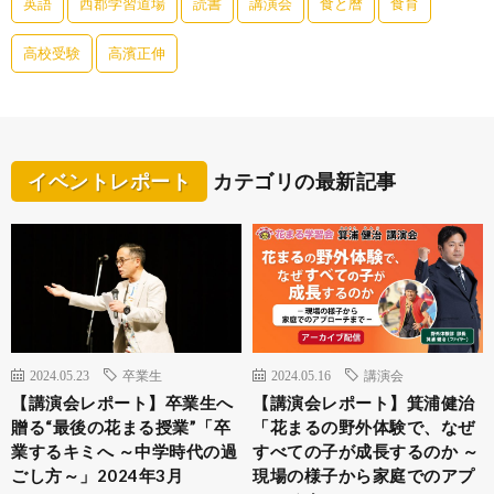
英語
西郡学習道場
読書
講演会
食と暦
食育
高校受験
高濱正伸
イベントレポート
カテゴリの最新記事
2024.05.23
卒業生
2024.05.16
講演会
【講演会レポート】卒業生へ
【講演会レポート】箕浦健治
贈る“最後の花まる授業”「卒
「花まるの野外体験で、なぜ
業するキミへ ～中学時代の過
すべての子が成長するのか ～
ごし方～」2024年3月
現場の様子から家庭でのアプ