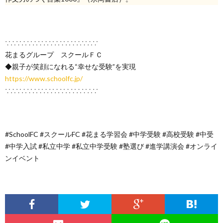
∵∴∵∴∵∴∵∴∵∴∵∴∵∴∵∴∵
花まるグループ スクールＦＣ
◆親子が笑顔になれる“幸せな受験”を実現
https://www.schoolfc.jp/
∵∴∵∴∵∴∵∴∵∴∵∴∵∴∵∴∵
#SchoolFC #スクールFC #花まる学習会 #中学受験 #高校受験 #中受
#中学入試 #私立中学 #私立中学受験 #塾選び #進学講演会 #オンライ
ンイベント