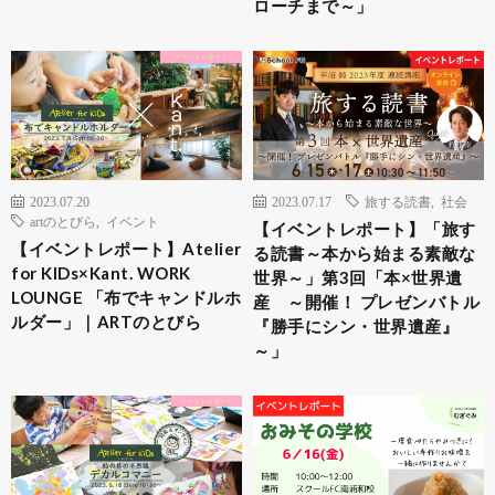
ローチまで～」
2023.07.20
2023.07.17
旅する読書
,
社会
artのとびら
,
イベント
【イベントレポート】「旅す
【イベントレポート】Atelier
る読書～本から始まる素敵な
for KIDs×Kant. WORK
世界～」第3回「本×世界遺
LOUNGE 「布でキャンドルホ
産 ～開催！ プレゼンバトル
ルダー」｜ARTのとびら
『勝手にシン・世界遺産』
～」