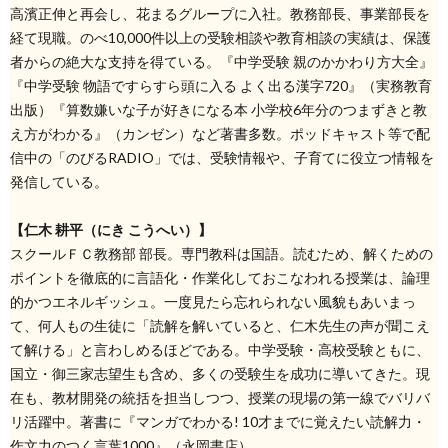
高濱正伸と再会し、花まるグループに入社。教務部長、事業部長を
経て現職。のべ10,000件以上の受験相談や教育相談の実績は、保護
者からの絶大な支持を得ている。『中学受験 親のかかわり方大全』
『中学受験 物語ですらすら頭に入る よく出る漢字720』（実務教育
出版）『算数嫌いな子が好きになる本 小学校6年分のつまずきと教
え方がわかる』（カンゼン）など著書多数。ポッドキャスト等で配
信中の「のびるRADIO」では、受験情報や、子育てに役立つ情報を
発信している。
【仁木 耕平（にき こうへい）】
スクールＦＣ教務部 部長。専門教科は国語。読むため、解くための
ポイントを徹底的に言語化・作業化しておこなわれる授業は、論理
的かつエネルギッシュ。一度見たら忘れられない風貌もあいまっ
て、何人もの生徒に「読解を解いていると、仁木先生の声が聞こえ
て解ける」と言わしめるほどである。中学受験・高校受験ともに、
国立・御三家志望生も含め、多くの受験生を成功に導いてきた。現
在も、教材開発の統括を担当しつつ、授業の現場の第一線でバリバ
リ活躍中。著書に『マンガでわかる! 10才までに覚えたい読解力・
作文力のつく言葉1000』（永岡書店）。