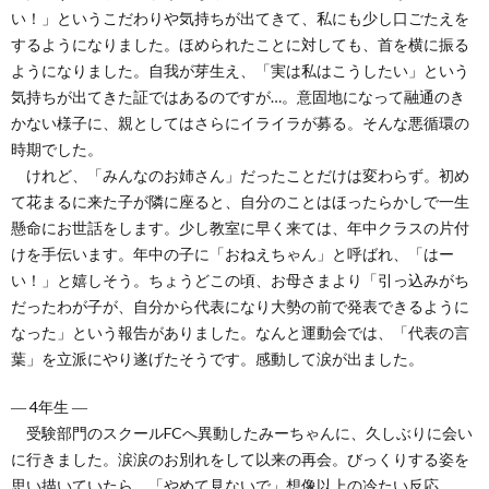
い！」というこだわりや気持ちが出てきて、私にも少し口ごたえを
するようになりました。ほめられたことに対しても、首を横に振る
ようになりました。自我が芽生え、「実は私はこうしたい」という
気持ちが出てきた証ではあるのですが…。意固地になって融通のき
かない様子に、親としてはさらにイライラが募る。そんな悪循環の
時期でした。
けれど、「みんなのお姉さん」だったことだけは変わらず。初め
て花まるに来た子が隣に座ると、自分のことはほったらかしで一生
懸命にお世話をします。少し教室に早く来ては、年中クラスの片付
けを手伝います。年中の子に「おねえちゃん」と呼ばれ、「はー
い！」と嬉しそう。ちょうどこの頃、お母さまより「引っ込みがち
だったわが子が、自分から代表になり大勢の前で発表できるように
なった」という報告がありました。なんと運動会では、「代表の言
葉」を立派にやり遂げたそうです。感動して涙が出ました。
― 4年生 ―
受験部門のスクールFCへ異動したみーちゃんに、久しぶりに会い
に行きました。涙涙のお別れをして以来の再会。びっくりする姿を
思い描いていたら、「やめて見ないで」想像以上の冷たい反応…。