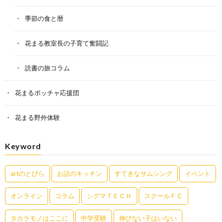
季節の食と暦
花まる教室長の子育て奮闘記
読書の旅コラム
花まるボッチャ応援団
花まる野外体験
Keyword
artのとびら
お話のキッチン
すてきなサムシング
イベント
オンライン
コラム
シグマＴＥＣＨ
スクールＦＣ
タカラモノはここに
中学受験
伸びない子はいない