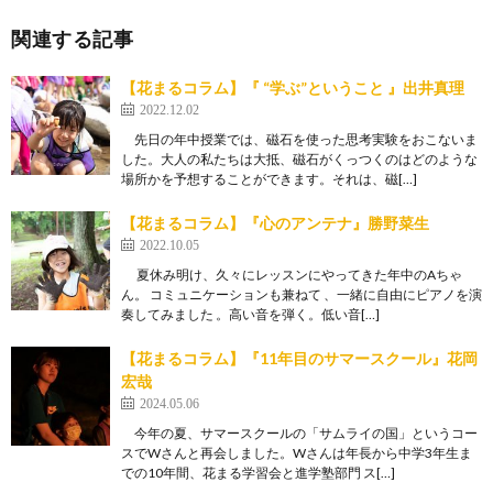
関連する記事
【花まるコラム】『 “学ぶ”ということ 』出井真理
2022.12.02
先日の年中授業では、磁石を使った思考実験をおこないま
した。大人の私たちは大抵、磁石がくっつくのはどのような
場所かを予想することができます。それは、磁[…]
【花まるコラム】『心のアンテナ』勝野菜生
2022.10.05
夏休み明け、久々にレッスンにやってきた年中のAちゃ
ん。 コミュニケーションも兼ねて 、一緒に自由にピアノを演
奏してみました 。高い音を弾く。低い音[…]
【花まるコラム】『11年目のサマースクール』花岡
宏哉
2024.05.06
今年の夏、サマースクールの「サムライの国」というコー
スでWさんと再会しました。Wさんは年長から中学3年生ま
での10年間、花まる学習会と進学塾部門 ス[…]