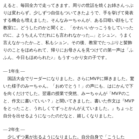
えると、毎回全力で走ってきます。周りの世話を焼くお姉さんっぷ
りは変わらず。少しずつ自信もついてきたようで、手を挙げて発表
する機会も増えました。そんなみーちゃんが、ある日暗い顔をして
教室に。どうしたのかと聞くと、「かわいいかっこうをしていった
のに、ようちえんでだれにも言われなかった…」とシュン。うまく
言えなかったか…と、私もシュン。その後、教室でたっぷりと髪飾
りのことをほめられて、帰りにお母さんを見つけての第一声は「ふ
ふん、今日もほめられた♪」もうすっかり女の子です。
― 1年生 ―
国語大会でリーダーになりました。さらにMVPに輝きました。驚
いた様子のみーちゃん。「おめでとう！」の声にも、はにかんで下
を向くだけでした。翌週の授業で突然、みーちゃんが「MVPのこ
と、作文に書いていい？」と聞いてきました。書いた作文は『MVP
をとったこと、うれしくてずっとかんがえていました。』ちょっと
自分を出せるようになったのだなと、嬉しくなりました。
― 2年生 ―
少しずつ素が出るようになりました。自分自身で「こうした