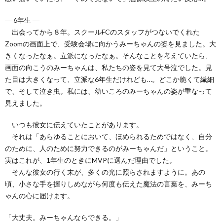
― 6年生 ―
出会ってから８年。スクールFCのスタッフがつないでくれた
Zoomの画面上で、受験会場に向かうみーちゃんの姿を見ました。大
きくなったなぁ。立派になったなぁ。そんなことを考えていたら、
画面の向こうのみーちゃんは、私たちの姿を見て大号泣でした。見
た目は大きくなって、立派な6年生だけれども…。どこか脆くて繊細
で、そして泣き虫。私には、幼いころのみーちゃんの姿が重なって
見えました。
いつも彼女に伝えていたことがあります。
それは「あらゆることにおいて、ほめられるためではなく、自分
のために、人のために努力できるのがみーちゃんだ」ということ。
実はこれが、1年生のときにMVPに選んだ理由でした。
そんな彼女の行く末が、多くの光に照らされますように。あの
頃、小さな手を握りしめながら何度も伝えた魔法の言葉を、みーち
ゃんの心に届けます。
「大丈夫。みーちゃんならできる。」