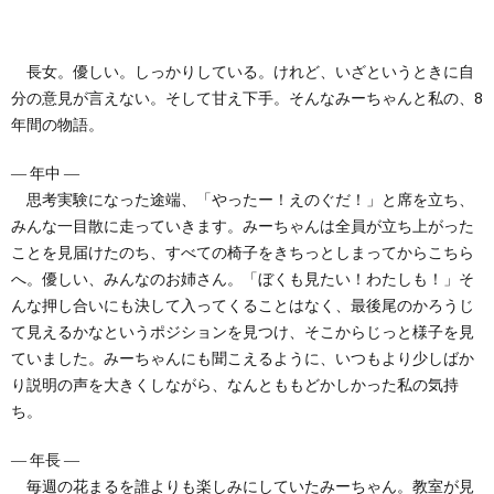
長女。優しい。しっかりしている。けれど、いざというときに自
分の意見が言えない。そして甘え下手。そんなみーちゃんと私の、8
年間の物語。
― 年中 ―
思考実験になった途端、「やったー！えのぐだ！」と席を立ち、
みんな一目散に走っていきます。みーちゃんは全員が立ち上がった
ことを見届けたのち、すべての椅子をきちっとしまってからこちら
へ。優しい、みんなのお姉さん。「ぼくも見たい！わたしも！」そ
んな押し合いにも決して入ってくることはなく、最後尾のかろうじ
て見えるかなというポジションを見つけ、そこからじっと様子を見
ていました。みーちゃんにも聞こえるように、いつもより少しばか
り説明の声を大きくしながら、なんとももどかしかった私の気持
ち。
― 年長 ―
毎週の花まるを誰よりも楽しみにしていたみーちゃん。教室が見