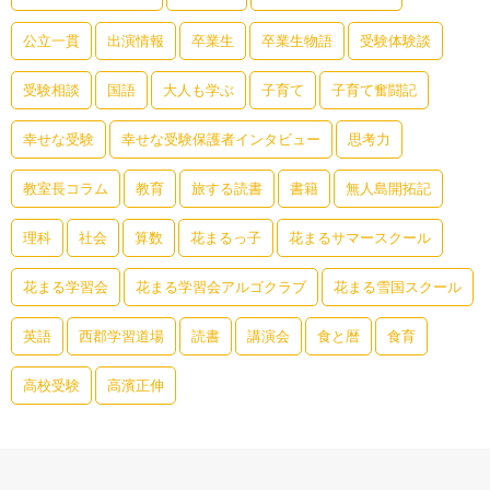
公立一貫
出演情報
卒業生
卒業生物語
受験体験談
受験相談
国語
大人も学ぶ
子育て
子育て奮闘記
幸せな受験
幸せな受験保護者インタビュー
思考力
教室長コラム
教育
旅する読書
書籍
無人島開拓記
理科
社会
算数
花まるっ子
花まるサマースクール
花まる学習会
花まる学習会アルゴクラブ
花まる雪国スクール
英語
西郡学習道場
読書
講演会
食と暦
食育
高校受験
高濱正伸