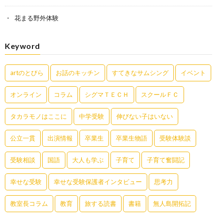
花まる野外体験
Keyword
artのとびら
お話のキッチン
すてきなサムシング
イベント
オンライン
コラム
シグマＴＥＣＨ
スクールＦＣ
タカラモノはここに
中学受験
伸びない子はいない
公立一貫
出演情報
卒業生
卒業生物語
受験体験談
受験相談
国語
大人も学ぶ
子育て
子育て奮闘記
幸せな受験
幸せな受験保護者インタビュー
思考力
教室長コラム
教育
旅する読書
書籍
無人島開拓記