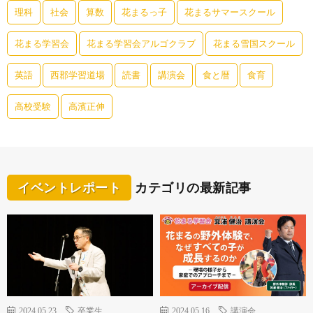
理科
社会
算数
花まるっ子
花まるサマースクール
花まる学習会
花まる学習会アルゴクラブ
花まる雪国スクール
英語
西郡学習道場
読書
講演会
食と暦
食育
高校受験
高濱正伸
イベントレポート
カテゴリの最新記事
2024.05.23
卒業生
2024.05.16
講演会