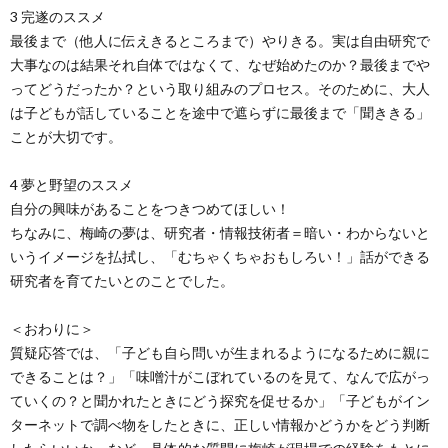
3 完遂のススメ
最後まで（他人に伝えきるところまで）やりきる。実は自由研究で
大事なのは結果それ自体ではなくて、なぜ始めたのか？最後までや
ってどうだったか？という取り組みのプロセス。そのために、大人
は子どもが話していることを途中で遮らずに最後まで「聞ききる」
ことが大切です。
4 夢と野望のススメ
自分の興味があることをつきつめてほしい！
ちなみに、梅崎の夢は、研究者・情報技術者＝暗い・わからないと
いうイメージを払拭し、「むちゃくちゃおもしろい！」話ができる
研究者を育てたいとのことでした。
＜おわりに＞
質疑応答では、「子ども自ら問いが生まれるようになるために親に
できることは？」「味噌汁がこぼれているのを見て、なんで広がっ
ていくの？と聞かれたときにどう探究を促せるか」「子どもがイン
ターネットで調べ物をしたときに、正しい情報かどうかをどう判断