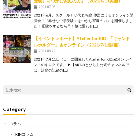
受験』をつかむ家庭の力」（2021/6/11実施）
2021.07.06
2021年6月、スクールＦＣ代表 松島 伸浩によるオンライン講
演会「『幸せな中学受験』をつかむ家庭の力」を開催しまし
た！ 受験をするなら早く塾に通わせ[…]
【イベントレポート】Atelier for KIDs「キャンド
ルホルダー」@オンライン（2021/7/11開催）
2021.09.22
2021年7月11日（日）に開催したAtelier for KIDs@オンライ
ン！のキロクです。 ▶【ARTのとびら】公式チャンネルで
は、活動の記録の[…]
Category
コラム
RINコラム