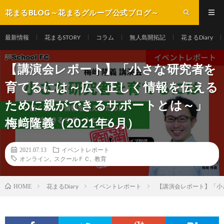
花まるBLOG～花まるグループ公式ブログ～
最新情報
花まるSTORY
コラム
無人島開拓記
花まるDiary
【講演会レポート】「小さな研究者を
育てるには～広く正しく情報を伝える
ために親ができるサポートとは～」
梅﨑隆義（2021年6月）
2021.07.13
イベントレポート
オンライン
,
スクールＦＣ
,
教育
花まるDiary
イベントレポート
【講演会レポート】「小
HOME