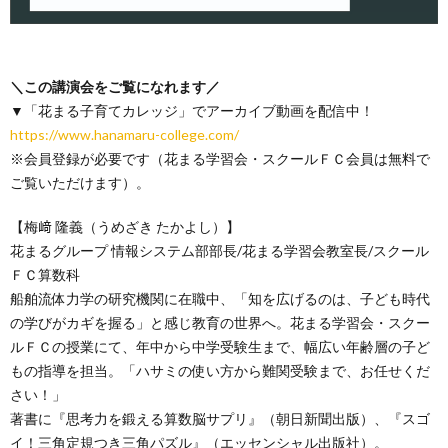
＼この講演会をご覧になれます／
▼「花まる子育てカレッジ」でアーカイブ動画を配信中！
https://www.hanamaru-college.com/
※会員登録が必要です（花まる学習会・スクールＦＣ会員は無料で
ご覧いただけます）。
【梅﨑 隆義（うめざき たかよし）】
花まるグループ 情報システム部部長/花まる学習会教室長/スクール
ＦＣ算数科
船舶流体力学の研究機関に在職中、「知を広げるのは、子ども時代
の学びがカギを握る」と感じ教育の世界へ。花まる学習会・スクー
ルＦＣの授業にて、年中から中学受験生まで、幅広い年齢層の子ど
もの指導を担当。「ハサミの使い方から難関受験まで、お任せくだ
さい！」
著書に『思考力を鍛える算数脳サプリ』（朝日新聞出版）、『スゴ
イ！三角定規つき三角パズル』（エッセンシャル出版社）。