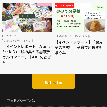
2023.07.10
2023.06.22
イベント
artのとびら
,
イベント
【イベントレポート】「おみ
【イベントレポート】Atelier
その学校」｜子育て応援隊む
for KIDs「絵の具の不思議デ
ぎぐみ
カルコマニー」｜ARTのとび
ら
Back to Top
花まるグループとは