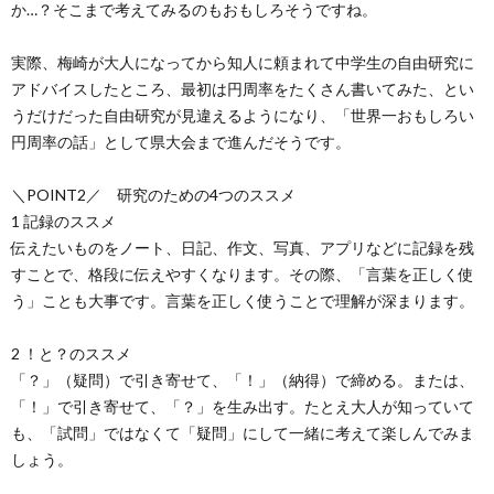
か…？そこまで考えてみるのもおもしろそうですね。
実際、梅崎が大人になってから知人に頼まれて中学生の自由研究に
アドバイスしたところ、最初は円周率をたくさん書いてみた、とい
うだけだった自由研究が見違えるようになり、「世界一おもしろい
円周率の話」として県大会まで進んだそうです。
＼POINT2／ 研究のための4つのススメ
1 記録のススメ
伝えたいものをノート、日記、作文、写真、アプリなどに記録を残
すことで、格段に伝えやすくなります。その際、「言葉を正しく使
う」ことも大事です。言葉を正しく使うことで理解が深まります。
2 ！と？のススメ
「？」（疑問）で引き寄せて、「！」（納得）で締める。または、
「！」で引き寄せて、「？」を生み出す。たとえ大人が知っていて
も、「試問」ではなくて「疑問」にして一緒に考えて楽しんでみま
しょう。