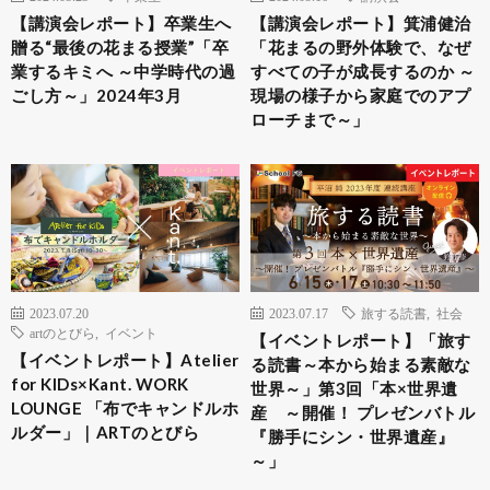
【講演会レポート】卒業生へ
【講演会レポート】箕浦健治
贈る“最後の花まる授業”「卒
「花まるの野外体験で、なぜ
業するキミへ ～中学時代の過
すべての子が成長するのか ～
ごし方～」2024年3月
現場の様子から家庭でのアプ
ローチまで～」
2023.07.20
2023.07.17
旅する読書
,
社会
artのとびら
,
イベント
【イベントレポート】「旅す
【イベントレポート】Atelier
る読書～本から始まる素敵な
for KIDs×Kant. WORK
世界～」第3回「本×世界遺
LOUNGE 「布でキャンドルホ
産 ～開催！ プレゼンバトル
ルダー」｜ARTのとびら
『勝手にシン・世界遺産』
～」