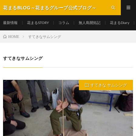
花まるBLOG～花まるグループ公式ブログ～
最新情報
花まるSTORY
コラム
無人島開拓記
花まるDiary
すてきなサムシング
HOME
すてきなサムシング
すてきな サムシング