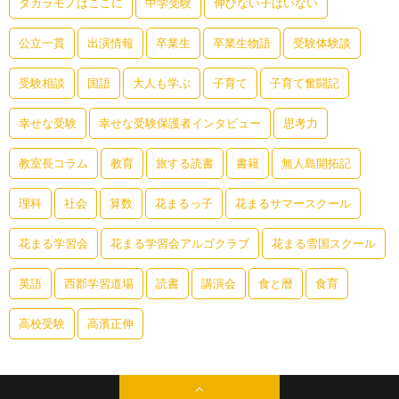
タカラモノはここに
中学受験
伸びない子はいない
公立一貫
出演情報
卒業生
卒業生物語
受験体験談
受験相談
国語
大人も学ぶ
子育て
子育て奮闘記
幸せな受験
幸せな受験保護者インタビュー
思考力
教室長コラム
教育
旅する読書
書籍
無人島開拓記
理科
社会
算数
花まるっ子
花まるサマースクール
花まる学習会
花まる学習会アルゴクラブ
花まる雪国スクール
英語
西郡学習道場
読書
講演会
食と暦
食育
高校受験
高濱正伸