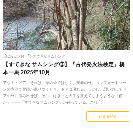
2025.10.14
すてきなサムシング
【すてきな サムシング③】『古代発火法検定』橋
本一馬 2025年10月
アウト・ドア。それは、家の外ではなく、安泰の外。コンフォートゾー
ンの内側で冒険が眠りつくとき、ドアは現れる。しかし、思い切ってド
アの外に踏み出せば、そこにはきっと人生を変えてしまうような「何
か」———「すてきなサムシング」が待っている。これ […]
続きを読む