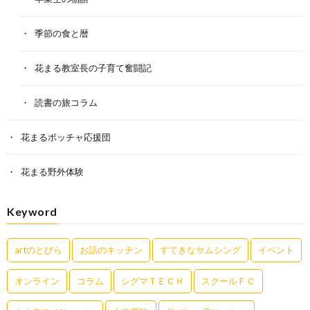
季節の食と暦
花まる教室長の子育て奮闘記
読書の旅コラム
花まるボッチャ応援団
花まる野外体験
Keyword
artのとびら
お話のキッチン
すてきなサムシング
イベント
オンライン
コラム
シグマＴＥＣＨ
スクールＦＣ