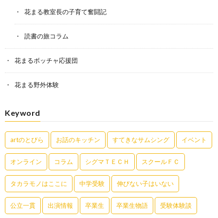
花まる教室長の子育て奮闘記
読書の旅コラム
花まるボッチャ応援団
花まる野外体験
Keyword
artのとびら
お話のキッチン
すてきなサムシング
イベント
オンライン
コラム
シグマＴＥＣＨ
スクールＦＣ
タカラモノはここに
中学受験
伸びない子はいない
公立一貫
出演情報
卒業生
卒業生物語
受験体験談