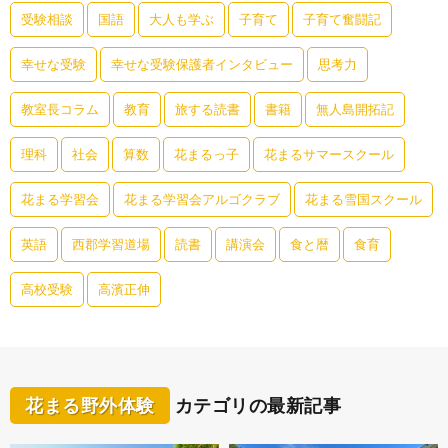
受験相談
国語
大人も学ぶ
子育て
子育て奮闘記
幸せな受験
幸せな受験保護者インタビュー
思考力
教室長コラム
教育
旅する読書
書籍
無人島開拓記
理科
社会
算数
花まるっ子
花まるサマースクール
花まる学習会
花まる学習会アルゴクラブ
花まる雪国スクール
英語
西郡学習道場
読書
講演会
食と暦
食育
高校受験
高濱正伸
花まる野外体験
カテゴリの最新記事