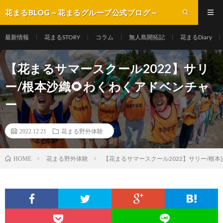
花まるBLOG～花まるグループ公式ブログ～
最新情報
花まるSTORY
コラム
無人島開拓記
花まるDiary
【花まるサマースクール2022】サリ
ー/根本沙織🌻わくわくアドベンチャ
ー
2022.12.21
花まる野外体験
花まる野外体験
【花まるサマースクール2022】サリー/根本
HOME