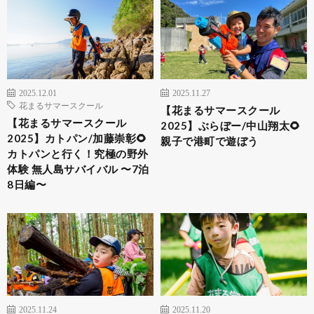
2025.12.01
2025.11.27
花まるサマースクール
【花まるサマースクール
【花まるサマースクール
2025】ぶらぼー/中山翔太🌻
2025】カトパン/加藤崇彰🌻
親子で港町で遊ぼう
カトパンと行く！究極の野外
体験 無人島サバイバル 〜7泊
8日編〜
2025.11.24
2025.11.20