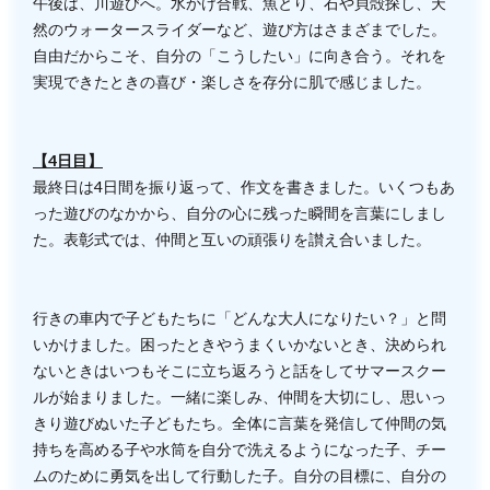
午後は、川遊びへ。水かけ合戦、魚とり、石や貝殻探し、天
然のウォータースライダーなど、遊び方はさまざまでした。
自由だからこそ、自分の「こうしたい」に向き合う。それを
実現できたときの喜び・楽しさを存分に肌で感じました。
【4日目】
最終日は4日間を振り返って、作文を書きました。いくつもあ
った遊びのなかから、自分の心に残った瞬間を言葉にしまし
た。表彰式では、仲間と互いの頑張りを讃え合いました。
行きの車内で子どもたちに「どんな大人になりたい？」と問
いかけました。困ったときやうまくいかないとき、決められ
ないときはいつもそこに立ち返ろうと話をしてサマースクー
ルが始まりました。一緒に楽しみ、仲間を大切にし、思いっ
きり遊びぬいた子どもたち。全体に言葉を発信して仲間の気
持ちを高める子や水筒を自分で洗えるようになった子、チー
ムのために勇気を出して行動した子。自分の目標に、自分の