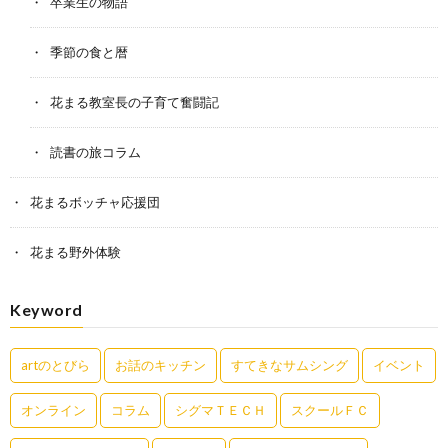
卒業生の物語
季節の食と暦
花まる教室長の子育て奮闘記
読書の旅コラム
花まるボッチャ応援団
花まる野外体験
Keyword
artのとびら
お話のキッチン
すてきなサムシング
イベント
オンライン
コラム
シグマＴＥＣＨ
スクールＦＣ