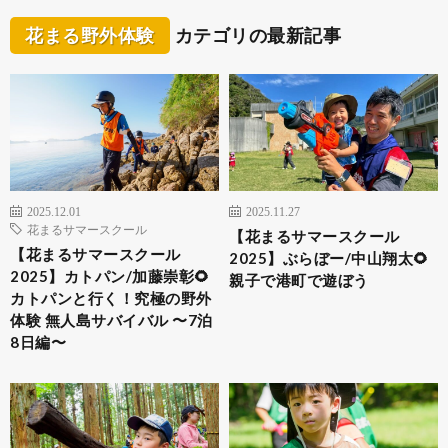
花まる野外体験
カテゴリの最新記事
2025.12.01
2025.11.27
花まるサマースクール
【花まるサマースクール
【花まるサマースクール
2025】ぶらぼー/中山翔太🌻
2025】カトパン/加藤崇彰🌻
親子で港町で遊ぼう
カトパンと行く！究極の野外
体験 無人島サバイバル 〜7泊
8日編〜