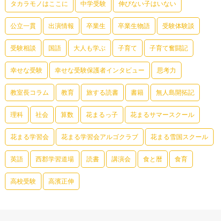
タカラモノはここに
中学受験
伸びない子はいない
公立一貫
出演情報
卒業生
卒業生物語
受験体験談
受験相談
国語
大人も学ぶ
子育て
子育て奮闘記
幸せな受験
幸せな受験保護者インタビュー
思考力
教室長コラム
教育
旅する読書
書籍
無人島開拓記
理科
社会
算数
花まるっ子
花まるサマースクール
花まる学習会
花まる学習会アルゴクラブ
花まる雪国スクール
英語
西郡学習道場
読書
講演会
食と暦
食育
高校受験
高濱正伸