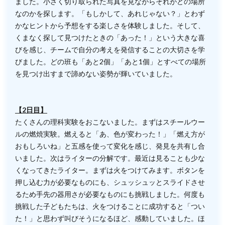
ました。小さく切り取られた写真を見ながらそれがどの場所
なのかを探します。「もしかして、あれじゃない？」とわず
かなヒントから予想をする楽しさを体験しました。そして、
くまなく探して見つけたときの「あった！」という大きな喜
びを感じ、チームで自分の考えを発信することの大切さを学
びました。どの班も「あと2個」「あと1個」とすべての場所
を見つけ出すまで諦めない姿勢が輝いていました。
【2日目】
たくさんの理科実験をおこないました。まずはスチールウー
ルの燃焼実験。燃えると「あ、色が変わった！」「燃え方が
おもしろいね」と五感を使って変化を感じ、発見を共有し合
いました。次はライターの分解です。最近は見ることも少な
くなってきたライター。まずは火をつけてみます。ボタンを
押し込む力が必要なものにも、シュッシュッとスライドさせ
るため手先の器用さが必要なものにも挑戦しました。何度も
挑戦した子どもたちは、火をつけることに成功すると「つい
た！」と思わず叫びそうになるほど、感動していました。ほ