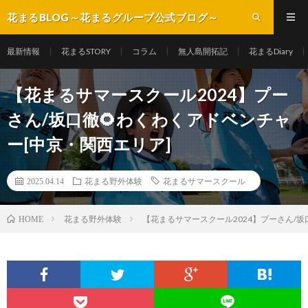
花まるBLOG～花まるグループ公式ブログ～
最新情報
花まるSTORY
コラム
無人島開拓記
花まるDiary
【花まるサマースクール2024】プー
さん/坂口徹🌻わくわくアドベンチャ
ー[中京・関西エリア]
2025.04.14
花まる野外体験
花まるサマースクール
花まる野外体験
【花まるサマースクール2024】プーさん/坂
HOME