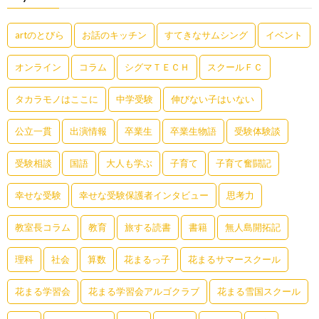
artのとびら
お話のキッチン
すてきなサムシング
イベント
オンライン
コラム
シグマＴＥＣＨ
スクールＦＣ
タカラモノはここに
中学受験
伸びない子はいない
公立一貫
出演情報
卒業生
卒業生物語
受験体験談
受験相談
国語
大人も学ぶ
子育て
子育て奮闘記
幸せな受験
幸せな受験保護者インタビュー
思考力
教室長コラム
教育
旅する読書
書籍
無人島開拓記
理科
社会
算数
花まるっ子
花まるサマースクール
花まる学習会
花まる学習会アルゴクラブ
花まる雪国スクール