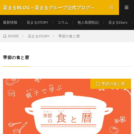
花まるBLOG～花まるグループ公式ブログ～
最新情報
花まるSTORY
コラム
無人島開拓記
花まるDiary
花まるSTORY
季節の食と暦
HOME
季節の食と暦
季節の食と暦